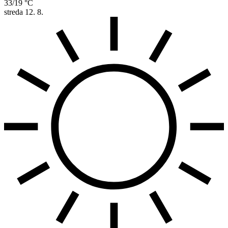
33/19 °C
streda
12. 8.