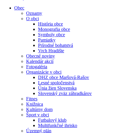
Obec
Oznamy
O obci
História obce
Monografia obce
Symboly obce
Pamiatky
Prírodné bohatstvá
Vrch Hradište
Obecné noviny
Kalendár akcií
Fotogaléria
Organizácie v obci
DHZ obce Maršová-Rašov
Lesné spoločenstvá
Únia žien Slovenska
Slovenský zväz záhradkárov
Fitnes
Knižnica
Kultúrny dom
Šport v obci
Futbalový klub
Multifunkčné ihrisko
Územný plán