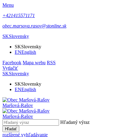
Menu
+421415571171
obec.marsova.rasov@stonline.sk
SK
Slovensky
SK
Slovensky
EN
English
Facebook
Mapa webu
RSS
Vytlačiť
SK
Slovensky
SK
Slovensky
EN
English
Maršová-Rašov
Maršová-Rašov
Hľadaný výraz
Hľadať
rozšírené vyhľadávanie