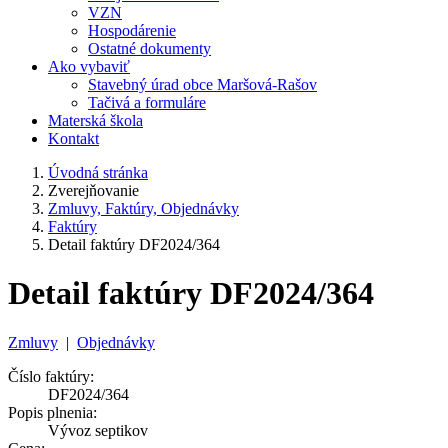
VZN
Hospodárenie
Ostatné dokumenty
Ako vybaviť
Stavebný úrad obce Maršová-Rašov
Tačivá a formuláre
Materská škola
Kontakt
Úvodná stránka
Zverejňovanie
Zmluvy, Faktúry, Objednávky
Faktúry
Detail faktúry DF2024/364
Detail faktúry DF2024/364
Zmluvy
|
Objednávky
Číslo faktúry:
DF2024/364
Popis plnenia:
Vývoz septikov