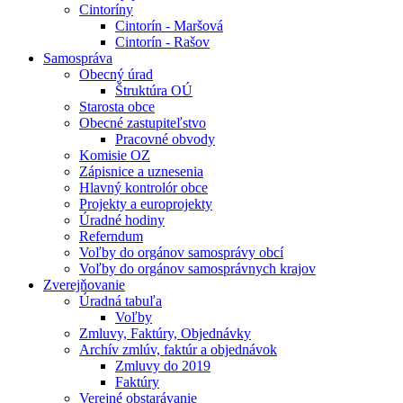
Cintoríny
Cintorín - Maršová
Cintorín - Rašov
Samospráva
Obecný úrad
Štruktúra OÚ
Starosta obce
Obecné zastupiteľstvo
Pracovné obvody
Komisie OZ
Zápisnice a uznesenia
Hlavný kontrolór obce
Projekty a europrojekty
Úradné hodiny
Referndum
Voľby do orgánov samosprávy obcí
Voľby do orgánov samosprávnych krajov
Zverejňovanie
Úradná tabuľa
Voľby
Zmluvy, Faktúry, Objednávky
Archív zmlúv, faktúr a objednávok
Zmluvy do 2019
Faktúry
Verejné obstarávanie