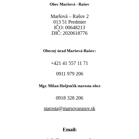
Obec Maršová - Rašov
Maršová – Rašov 2
013 51 Predmier
IČO: 00648213
DIČ: 2020618776
Obecný úrad Maršová-Rašov:
+421 41 557 11 71
0911 979 206
Mgr. Milan Holjenčík starosta obce
0918 328 206
starosta@marsovarasov.sk
Email: