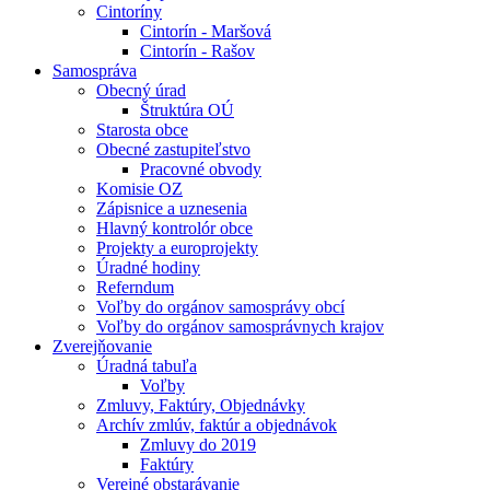
Cintoríny
Cintorín - Maršová
Cintorín - Rašov
Samospráva
Obecný úrad
Štruktúra OÚ
Starosta obce
Obecné zastupiteľstvo
Pracovné obvody
Komisie OZ
Zápisnice a uznesenia
Hlavný kontrolór obce
Projekty a europrojekty
Úradné hodiny
Referndum
Voľby do orgánov samosprávy obcí
Voľby do orgánov samosprávnych krajov
Zverejňovanie
Úradná tabuľa
Voľby
Zmluvy, Faktúry, Objednávky
Archív zmlúv, faktúr a objednávok
Zmluvy do 2019
Faktúry
Verejné obstarávanie