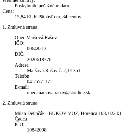
Predmet zmluvy:
Poskytnutie peňažného daru
Cena:
15,84 EUR Pätnásť eur, 84 centov
1. Zmluvná strana:
Obec Maršová-Rašov
IČO:
00648213
DIČ:
2020618776
Adresa:
Maršová-Rašov č. 2, 01351
Telefón:
041/5571171
E-mail:
obec.marsova.rasov@stonline.sk
2. Zmluvná strana:
Milan Delinčák - BUKOV VOZ, Horelica 108, 022 01
Čadca
IČO:
10842098