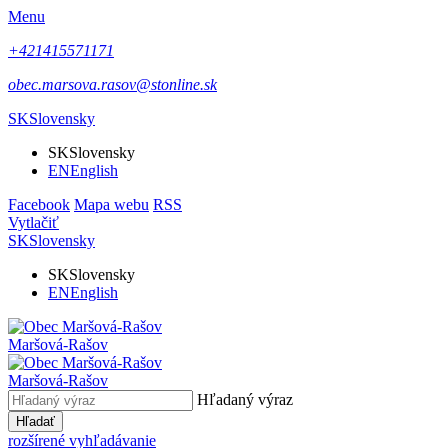
Menu
+421415571171
obec.marsova.rasov@stonline.sk
SK
Slovensky
SK
Slovensky
EN
English
Facebook
Mapa webu
RSS
Vytlačiť
SK
Slovensky
SK
Slovensky
EN
English
Maršová-Rašov
Maršová-Rašov
Hľadaný výraz
Hľadať
rozšírené vyhľadávanie