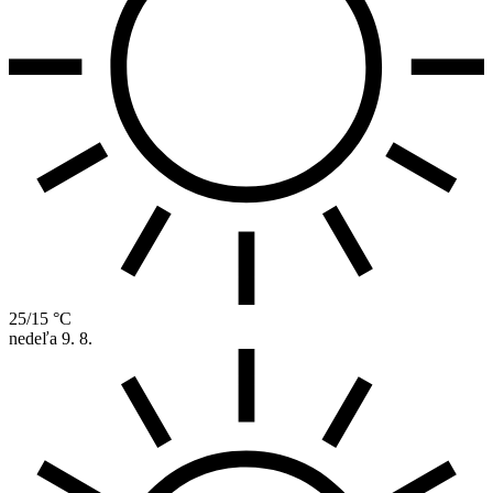
25/15 °C
nedeľa
9. 8.