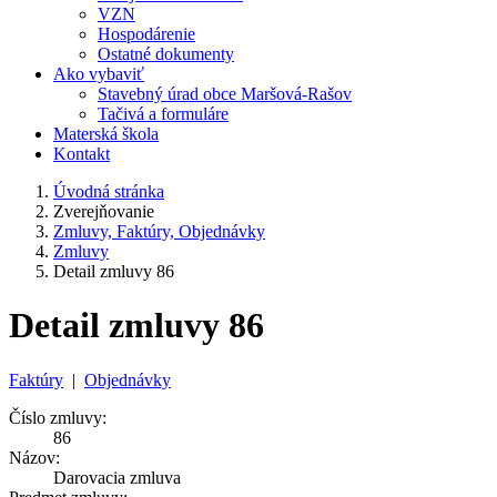
VZN
Hospodárenie
Ostatné dokumenty
Ako vybaviť
Stavebný úrad obce Maršová-Rašov
Tačivá a formuláre
Materská škola
Kontakt
Úvodná stránka
Zverejňovanie
Zmluvy, Faktúry, Objednávky
Zmluvy
Detail zmluvy 86
Detail zmluvy 86
Faktúry
|
Objednávky
Číslo zmluvy:
86
Názov:
Darovacia zmluva