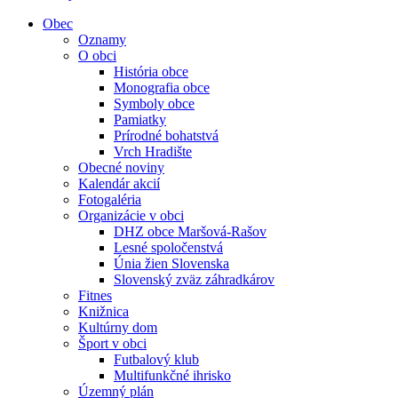
Obec
Oznamy
O obci
História obce
Monografia obce
Symboly obce
Pamiatky
Prírodné bohatstvá
Vrch Hradište
Obecné noviny
Kalendár akcií
Fotogaléria
Organizácie v obci
DHZ obce Maršová-Rašov
Lesné spoločenstvá
Únia žien Slovenska
Slovenský zväz záhradkárov
Fitnes
Knižnica
Kultúrny dom
Šport v obci
Futbalový klub
Multifunkčné ihrisko
Územný plán