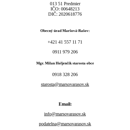
013 51 Predmier
IČO: 00648213
DIČ: 2020618776
Obecný úrad Maršová-Rašov:
+421 41 557 11 71
0911 979 206
Mgr. Milan Holjenčík starosta obce
0918 328 206
starosta@marsovarasov.sk
Email:
info@marsovarasov.sk
podatelna@marsovarasov.sk