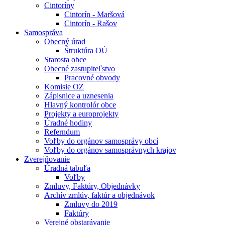
Cintoríny
Cintorín - Maršová
Cintorín - Rašov
Samospráva
Obecný úrad
Štruktúra OÚ
Starosta obce
Obecné zastupiteľstvo
Pracovné obvody
Komisie OZ
Zápisnice a uznesenia
Hlavný kontrolór obce
Projekty a europrojekty
Úradné hodiny
Referndum
Voľby do orgánov samosprávy obcí
Voľby do orgánov samosprávnych krajov
Zverejňovanie
Úradná tabuľa
Voľby
Zmluvy, Faktúry, Objednávky
Archív zmlúv, faktúr a objednávok
Zmluvy do 2019
Faktúry
Verejné obstarávanie