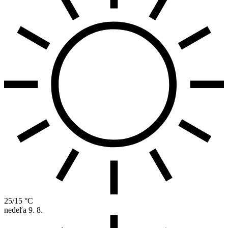
25/15 °C
nedeľa
9. 8.