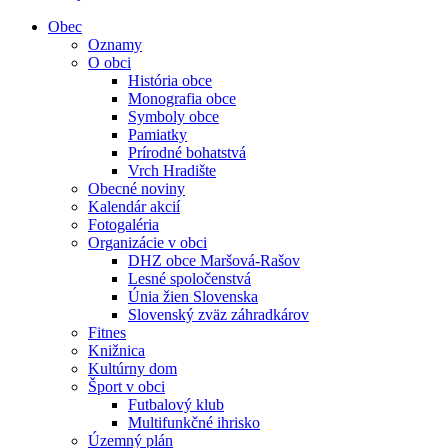
Obec
Oznamy
O obci
História obce
Monografia obce
Symboly obce
Pamiatky
Prírodné bohatstvá
Vrch Hradište
Obecné noviny
Kalendár akcií
Fotogaléria
Organizácie v obci
DHZ obce Maršová-Rašov
Lesné spoločenstvá
Únia žien Slovenska
Slovenský zväz záhradkárov
Fitnes
Knižnica
Kultúrny dom
Šport v obci
Futbalový klub
Multifunkčné ihrisko
Územný plán