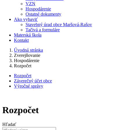
VZN
Hospodárenie
Ostatné dokumenty
Ako vybaviť
Stavebný úrad obce Maršová-Rašov
Tačivá a formuláre
Materská škola
Kontakt
Úvodná stránka
Zverejňovanie
Hospodárenie
Rozpočet
Rozpočet
Záverečný účet obce
Výročné správy
Rozpočet
Hľadať