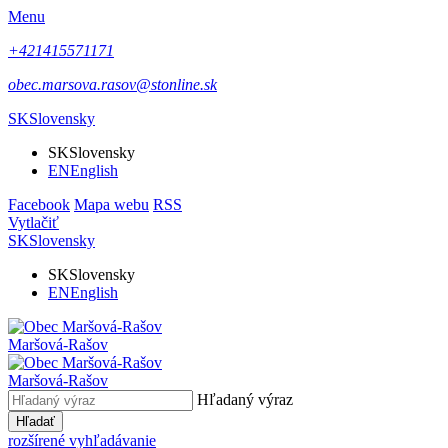
Menu
+421415571171
obec.marsova.rasov@stonline.sk
SK
Slovensky
SK
Slovensky
EN
English
Facebook
Mapa webu
RSS
Vytlačiť
SK
Slovensky
SK
Slovensky
EN
English
Maršová-Rašov
Maršová-Rašov
Hľadaný výraz
Hľadať
rozšírené vyhľadávanie