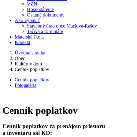
VZN
Hospodárenie
Ostatné dokumenty
Ako vybaviť
Stavebný úrad obce Maršová-Rašov
Tačivá a formuláre
Materská škola
Kontakt
Úvodná stránka
Obec
Kultúrny dom
Cenník poplatkov
Cenník poplatkov
Fotogaléria
Cenník poplatkov
Cenník poplatkov za prenájom priestoru
a inventáru sál KD: