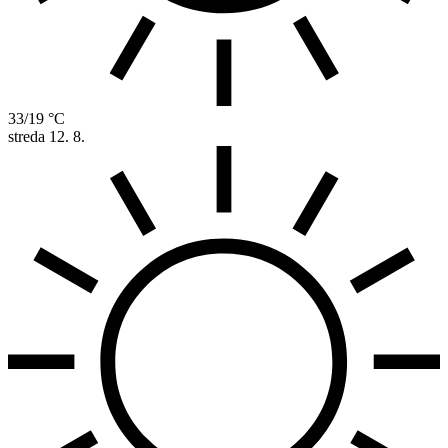
33/19 °C
streda
12. 8.