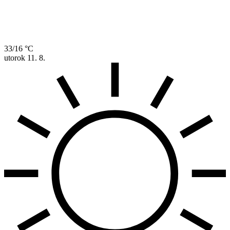
33/16 °C
utorok
11. 8.