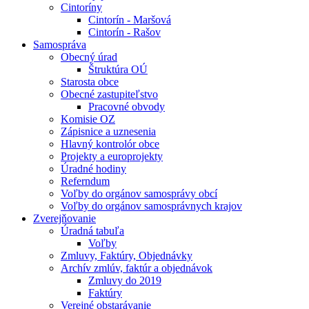
Cintoríny
Cintorín - Maršová
Cintorín - Rašov
Samospráva
Obecný úrad
Štruktúra OÚ
Starosta obce
Obecné zastupiteľstvo
Pracovné obvody
Komisie OZ
Zápisnice a uznesenia
Hlavný kontrolór obce
Projekty a europrojekty
Úradné hodiny
Referndum
Voľby do orgánov samosprávy obcí
Voľby do orgánov samosprávnych krajov
Zverejňovanie
Úradná tabuľa
Voľby
Zmluvy, Faktúry, Objednávky
Archív zmlúv, faktúr a objednávok
Zmluvy do 2019
Faktúry
Verejné obstarávanie