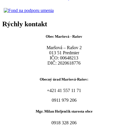
Rýchly kontakt
Obec Maršová - Rašov
Maršová – Rašov 2
013 51 Predmier
IČO: 00648213
DIČ: 2020618776
Obecný úrad Maršová-Rašov:
+421 41 557 11 71
0911 979 206
Mgr. Milan Holjenčík starosta obce
0918 328 206