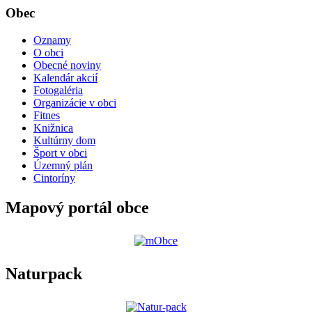
Obec
Oznamy
O obci
Obecné noviny
Kalendár akcií
Fotogaléria
Organizácie v obci
Fitnes
Knižnica
Kultúrny dom
Šport v obci
Územný plán
Cintoríny
Mapový portál obce
Naturpack