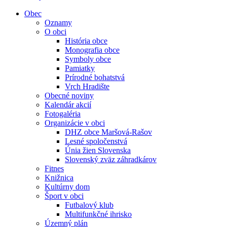
Obec
Oznamy
O obci
História obce
Monografia obce
Symboly obce
Pamiatky
Prírodné bohatstvá
Vrch Hradište
Obecné noviny
Kalendár akcií
Fotogaléria
Organizácie v obci
DHZ obce Maršová-Rašov
Lesné spoločenstvá
Únia žien Slovenska
Slovenský zväz záhradkárov
Fitnes
Knižnica
Kultúrny dom
Šport v obci
Futbalový klub
Multifunkčné ihrisko
Územný plán