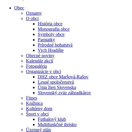
Obec
Oznamy
O obci
História obce
Monografia obce
Symboly obce
Pamiatky
Prírodné bohatstvá
Vrch Hradište
Obecné noviny
Kalendár akcií
Fotogaléria
Organizácie v obci
DHZ obce Maršová-Rašov
Lesné spoločenstvá
Únia žien Slovenska
Slovenský zväz záhradkárov
Fitnes
Knižnica
Kultúrny dom
Šport v obci
Futbalový klub
Multifunkčné ihrisko
Územný plán