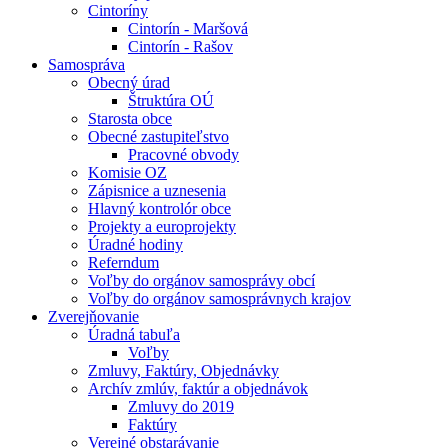
Cintoríny
Cintorín - Maršová
Cintorín - Rašov
Samospráva
Obecný úrad
Štruktúra OÚ
Starosta obce
Obecné zastupiteľstvo
Pracovné obvody
Komisie OZ
Zápisnice a uznesenia
Hlavný kontrolór obce
Projekty a europrojekty
Úradné hodiny
Referndum
Voľby do orgánov samosprávy obcí
Voľby do orgánov samosprávnych krajov
Zverejňovanie
Úradná tabuľa
Voľby
Zmluvy, Faktúry, Objednávky
Archív zmlúv, faktúr a objednávok
Zmluvy do 2019
Faktúry
Verejné obstarávanie