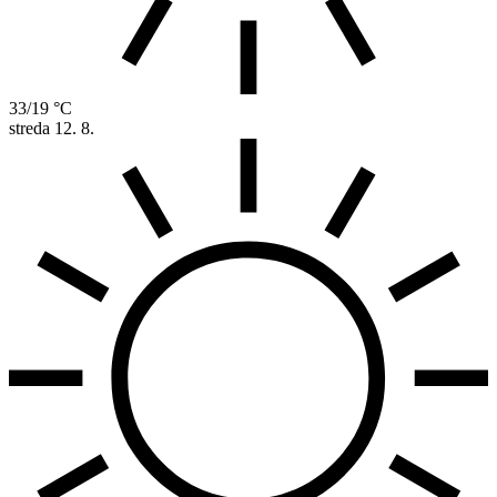
33/19 °C
streda
12. 8.