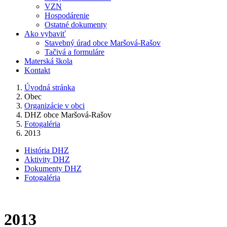
VZN
Hospodárenie
Ostatné dokumenty
Ako vybaviť
Stavebný úrad obce Maršová-Rašov
Tačivá a formuláre
Materská škola
Kontakt
Úvodná stránka
Obec
Organizácie v obci
DHZ obce Maršová-Rašov
Fotogaléria
2013
História DHZ
Aktivity DHZ
Dokumenty DHZ
Fotogaléria
2013