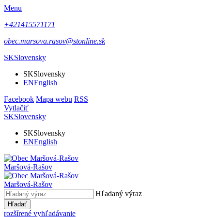
Menu
+421415571171
obec.marsova.rasov@stonline.sk
SK
Slovensky
SK
Slovensky
EN
English
Facebook
Mapa webu
RSS
Vytlačiť
SK
Slovensky
SK
Slovensky
EN
English
Maršová-Rašov
Maršová-Rašov
Hľadaný výraz
Hľadať
rozšírené vyhľadávanie