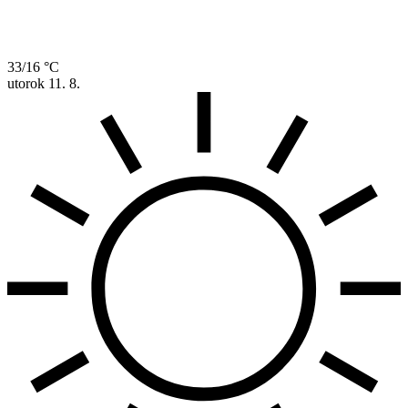
33/16 °C
utorok
11. 8.