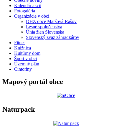
Obecné noviny
Kalendár akcií
Fotogaléria
Organizácie v obci
DHZ obce Maršová-Rašov
Lesné spoločenstvá
Únia žien Slovenska
Slovenský zväz záhradkárov
Fitnes
Knižnica
Kultúrny dom
Šport v obci
Územný plán
Cintoríny
Mapový portál obce
Naturpack