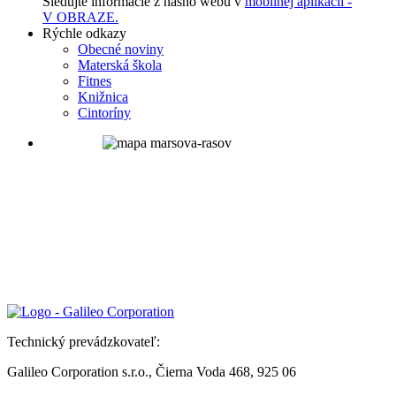
Sledujte informácie z nášho webu v
mobilnej aplikácii -
V OBRAZE.
Rýchle odkazy
Obecné noviny
Materská škola
Fitnes
Knižnica
Cintoríny
Technický prevádzkovateľ:
Galileo Corporation s.r.o., Čierna Voda 468, 925 06