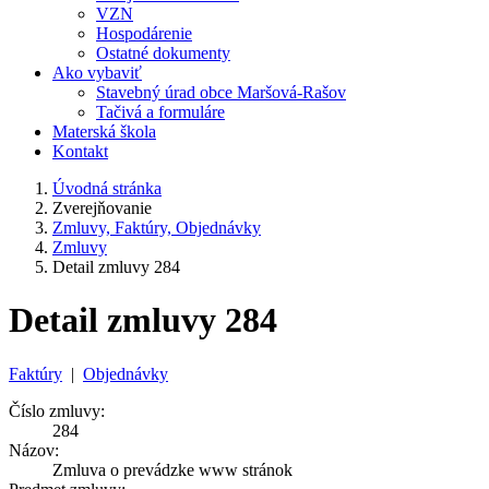
VZN
Hospodárenie
Ostatné dokumenty
Ako vybaviť
Stavebný úrad obce Maršová-Rašov
Tačivá a formuláre
Materská škola
Kontakt
Úvodná stránka
Zverejňovanie
Zmluvy, Faktúry, Objednávky
Zmluvy
Detail zmluvy 284
Detail zmluvy 284
Faktúry
|
Objednávky
Číslo zmluvy:
284
Názov:
Zmluva o prevádzke www stránok