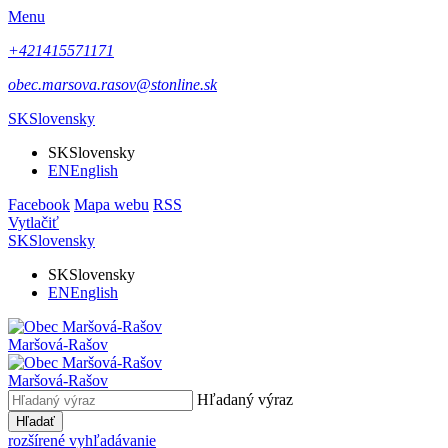
Menu
+421415571171
obec.marsova.rasov@stonline.sk
SK
Slovensky
SK
Slovensky
EN
English
Facebook
Mapa webu
RSS
Vytlačiť
SK
Slovensky
SK
Slovensky
EN
English
Maršová-Rašov
Maršová-Rašov
Hľadaný výraz
Hľadať
rozšírené vyhľadávanie