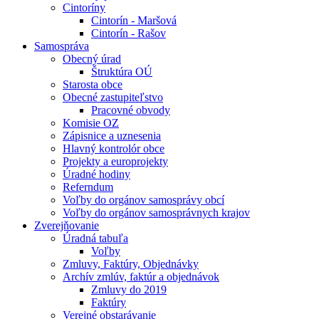
Cintoríny
Cintorín - Maršová
Cintorín - Rašov
Samospráva
Obecný úrad
Štruktúra OÚ
Starosta obce
Obecné zastupiteľstvo
Pracovné obvody
Komisie OZ
Zápisnice a uznesenia
Hlavný kontrolór obce
Projekty a europrojekty
Úradné hodiny
Referndum
Voľby do orgánov samosprávy obcí
Voľby do orgánov samosprávnych krajov
Zverejňovanie
Úradná tabuľa
Voľby
Zmluvy, Faktúry, Objednávky
Archív zmlúv, faktúr a objednávok
Zmluvy do 2019
Faktúry
Verejné obstarávanie