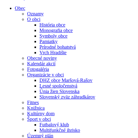
Obec
Oznamy
O obci
História obce
Monografia obce
Symboly obce
Pamiatky
Prírodné bohatstvá
Vrch Hradište
Obecné noviny
Kalendár akcií
Fotogaléria
Organizácie v obci
DHZ obce Maršová-Rašov
Lesné spoločenstvá
Únia žien Slovenska
Slovenský zväz záhradkárov
Fitnes
Knižnica
Kultúrny dom
Šport v obci
Futbalový klub
Multifunkčné ihrisko
Územný plán