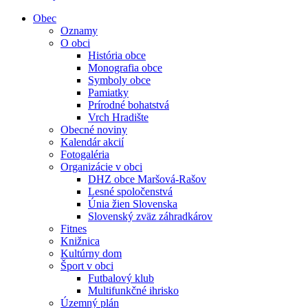
Obec
Oznamy
O obci
História obce
Monografia obce
Symboly obce
Pamiatky
Prírodné bohatstvá
Vrch Hradište
Obecné noviny
Kalendár akcií
Fotogaléria
Organizácie v obci
DHZ obce Maršová-Rašov
Lesné spoločenstvá
Únia žien Slovenska
Slovenský zväz záhradkárov
Fitnes
Knižnica
Kultúrny dom
Šport v obci
Futbalový klub
Multifunkčné ihrisko
Územný plán