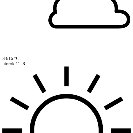
33/16 °C
utorok
11. 8.