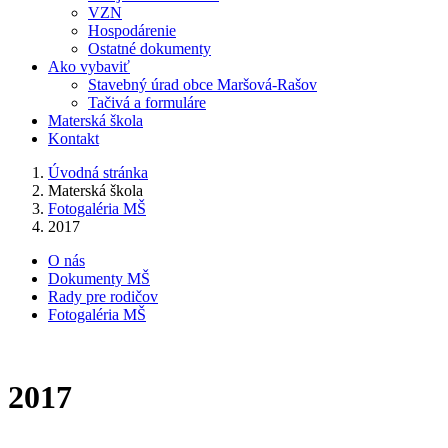
VZN
Hospodárenie
Ostatné dokumenty
Ako vybaviť
Stavebný úrad obce Maršová-Rašov
Tačivá a formuláre
Materská škola
Kontakt
Úvodná stránka
Materská škola
Fotogaléria MŠ
2017
O nás
Dokumenty MŠ
Rady pre rodičov
Fotogaléria MŠ
2017