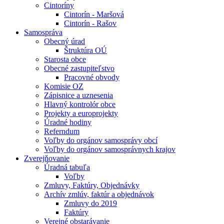
Cintoríny
Cintorín - Maršová
Cintorín - Rašov
Samospráva
Obecný úrad
Štruktúra OÚ
Starosta obce
Obecné zastupiteľstvo
Pracovné obvody
Komisie OZ
Zápisnice a uznesenia
Hlavný kontrolór obce
Projekty a europrojekty
Úradné hodiny
Referndum
Voľby do orgánov samosprávy obcí
Voľby do orgánov samosprávnych krajov
Zverejňovanie
Úradná tabuľa
Voľby
Zmluvy, Faktúry, Objednávky
Archív zmlúv, faktúr a objednávok
Zmluvy do 2019
Faktúry
Verejné obstarávanie