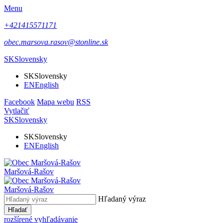
Menu
+421415571171
obec.marsova.rasov@stonline.sk
SK
Slovensky
SK
Slovensky
EN
English
Facebook
Mapa webu
RSS
Vytlačiť
SK
Slovensky
SK
Slovensky
EN
English
Maršová-Rašov
Maršová-Rašov
Hľadaný výraz
Hľadať
rozšírené vyhľadávanie