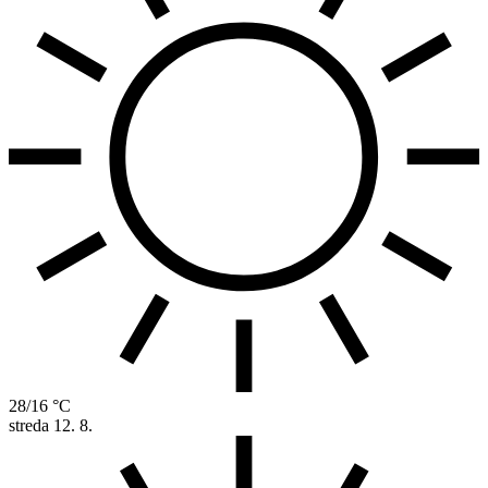
28/16 °C
streda
12. 8.