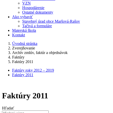
VZN
Hospodárenie
Ostatné dokumenty
Ako vybaviť
Stavebný úrad obce Maršová-Rašov
Tačivá a formuláre
Materská škola
Kontakt
Úvodná stránka
Zverejňovanie
Archív zmlúv, faktúr a objednávok
Faktúry
Faktúry 2011
Faktúry roky 2012 – 2019
Faktúry 2011
Faktúry 2011
Hľadať