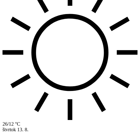
26/12 °C
štvrtok
13. 8.