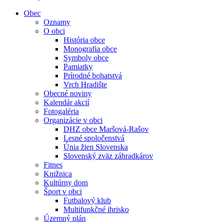
Obec
Oznamy
O obci
História obce
Monografia obce
Symboly obce
Pamiatky
Prírodné bohatstvá
Vrch Hradište
Obecné noviny
Kalendár akcií
Fotogaléria
Organizácie v obci
DHZ obce Maršová-Rašov
Lesné spoločenstvá
Únia žien Slovenska
Slovenský zväz záhradkárov
Fitnes
Knižnica
Kultúrny dom
Šport v obci
Futbalový klub
Multifunkčné ihrisko
Územný plán