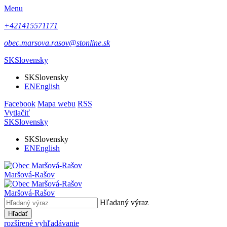
Menu
+421415571171
obec.marsova.rasov@stonline.sk
SK
Slovensky
SK
Slovensky
EN
English
Facebook
Mapa webu
RSS
Vytlačiť
SK
Slovensky
SK
Slovensky
EN
English
Maršová-Rašov
Maršová-Rašov
Hľadaný výraz
Hľadať
rozšírené vyhľadávanie