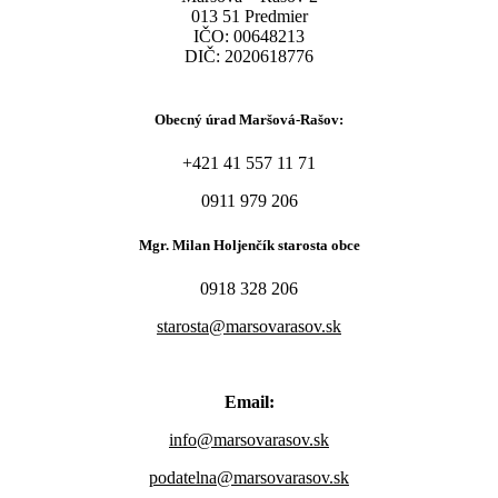
013 51 Predmier
IČO: 00648213
DIČ: 2020618776
Obecný úrad Maršová-Rašov:
+421 41 557 11 71
0911 979 206
Mgr. Milan Holjenčík starosta obce
0918 328 206
starosta@marsovarasov.sk
Email:
info@marsovarasov.sk
podatelna@marsovarasov.sk