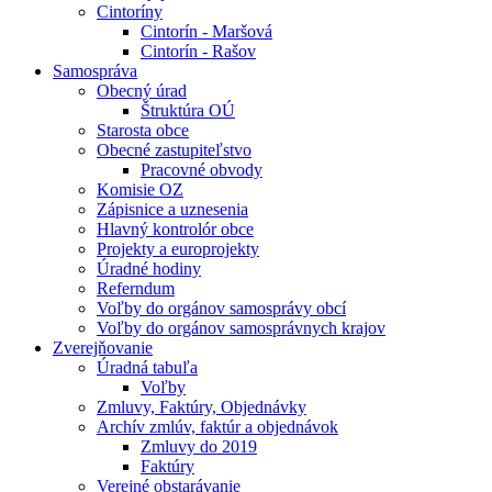
Cintoríny
Cintorín - Maršová
Cintorín - Rašov
Samospráva
Obecný úrad
Štruktúra OÚ
Starosta obce
Obecné zastupiteľstvo
Pracovné obvody
Komisie OZ
Zápisnice a uznesenia
Hlavný kontrolór obce
Projekty a europrojekty
Úradné hodiny
Referndum
Voľby do orgánov samosprávy obcí
Voľby do orgánov samosprávnych krajov
Zverejňovanie
Úradná tabuľa
Voľby
Zmluvy, Faktúry, Objednávky
Archív zmlúv, faktúr a objednávok
Zmluvy do 2019
Faktúry
Verejné obstarávanie