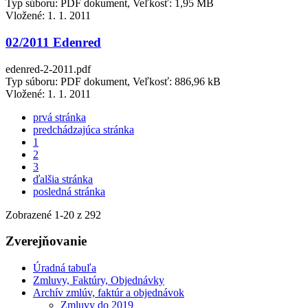
Typ súboru: PDF dokument, Veľkosť: 1,95 MB
Vložené:
1. 1. 2011
02/2011 Edenred
edenred-2-2011.pdf
Typ súboru: PDF dokument, Veľkosť: 886,96 kB
Vložené:
1. 1. 2011
prvá stránka
predchádzajúca stránka
1
2
3
ďalšia stránka
posledná stránka
Zobrazené
1
-
20
z 292
Zverejňovanie
Úradná tabuľa
Zmluvy, Faktúry, Objednávky
Archív zmlúv, faktúr a objednávok
Zmluvy do 2019